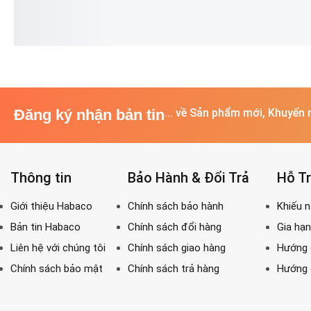
✓
BẢO HÀNH TỚI 24 THÁNG
✓
BẢO HÀNH TỚI 24 THÁNG
✓
BẢ
✓
ĐỔI TRẢ MIỄN PHÍ 14 NGÀY
✓
ĐỔI TRẢ MIỄN PHÍ 14 NGÀY
✓
ĐỔ
✓
HỖ TRỢ KHÁCH HÀNG 24/7
✓
HỖ TRỢ KHÁCH HÀNG 24/7
✓
HỖ
Đăng ký nhận bản tin
... về Sản phẩm mới, Khuyến 
Thông tin
Bảo Hành & Đổi Trả
Hỗ T