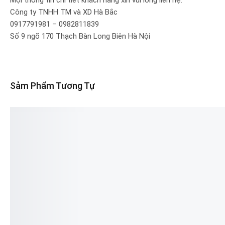
Công ty TNHH TM và XD Hà Bắc
0917791981 – 0982811839
Số 9 ngõ 170 Thạch Bàn Long Biên Hà Nội
Sảm Phẩm Tương Tự
Nồi nấu rượu bằng điện
Bếp từ đơn công nghiệp
Nồi
IN STOCK
đường kính 60-120cm
IN STOCK
IN 