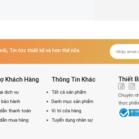
O HÀNH TỚI 24 THÁNG
✓
BẢO HÀNH TỚI 24 THÁNG
✓
BẢO HÀNH TỚI
I TRẢ MIỄN PHÍ 14 NGÀY
✓
ĐỔI TRẢ MIỄN PHÍ 14 NGÀY
✓
ĐỔI TRẢ MIỄN 
 TRỢ KHÁCH HÀNG 24/7
✓
HỖ TRỢ KHÁCH HÀNG 24/7
✓
HỖ TRỢ KHÁCH
mãi, Tin tức thiết kế và hơn thế nữa
Thiết B
rợ Khách Hàng
Thông Tin Khác
Chuyên nh
thực phẩm 