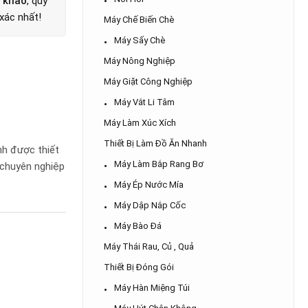
m khảo
, quý
 xác nhất!
Máy Chế Biến Chè
Máy Sấy Chè
Máy Nông Nghiệp
Máy Giặt Công Nghiệp
Máy Vắt Li Tâm
Máy Làm Xúc Xích
Thiết Bị Làm Đồ Ăn Nhanh
nh được thiết
Máy Làm Bắp Rang Bơ
 chuyên nghiệp
Máy Ép Nước Mía
Máy Dập Nắp Cốc
Máy Bào Đá
Máy Thái Rau, Củ , Quả
Thiết Bị Đóng Gói
Máy Hàn Miệng Túi