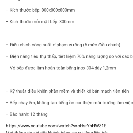
– Kích thước bếp: 800x800x800mm
– Kích thước mỗi mặt bếp: 300mm
– Điều chỉnh công suất ở phạm vi rộng (5 mức điều chỉnh)
– Điện năng tiêu thụ thấp, tiết kiệm 70% năng lượng so với các 
– Vỏ bếp được làm hoàn toàn bằng inox 304 dày 1,2mm
– Kỹ thuật điều khiển phần mềm và thiết kế bản mạch tiên tiến
– Bếp chạy êm, không tạo tiếng ồn cải thiện môi trường làm việc
– Bảo hành: 12 tháng
https://www.youtube.com/watch?v=oHsrYhHWZ1E
Mọi thông tin chi tiết khách hàng xin vui lòng liên hệ: