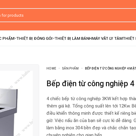
HOME
SẢN PHẨM
BẾP ĐIỆN TỪ CÔNG NGHIỆP 4 MẶ
Bếp điện từ công nghiệp 
4 chiếc bếp từ công nghiệp 3KW kết hợp thà
thêm giá kệ. Tổng công suất lên tới 12Kw. B
điều khiển thông minh được thiết kế riêng bi
giờ. Việc nấu ăn của bạn sẽ cực kì dễ dàng. 
làm bằng inox 304 bền đẹp và chắc chắn tạ
chuyên nghiệp cho gian bếp.