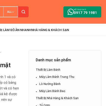
HỖ TRỢ 24/7
ALL
0917 79 1981
T
Danh mục sản phẩm
4 mặt
Thiết Bị Làm Bánh
nh 1 và có
Máy Làm Bánh Trung Thu
ếp có bảng
Lò Nướng Bánh
ệt và có hẹn
Máy Làm Bánh Bao
Giá kệ được
Thiết Bị Nhà Hàng & Khách Sạn
o nên sự
Tủ Cơm