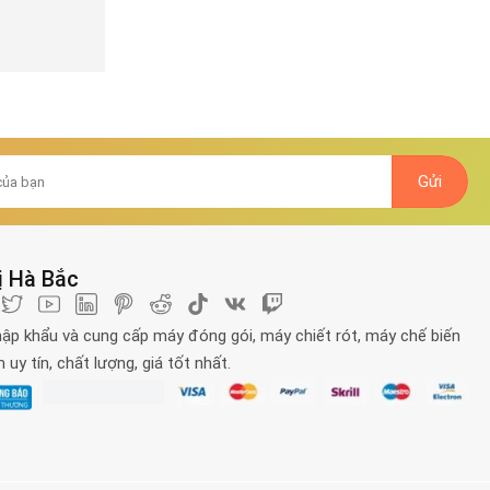
 24 THÁNG
✓
BẢO HÀNH TỚI 24 THÁNG
✓
BẢO HÀNH TỚI 24 THÁNG
PHÍ 14 NGÀY
✓
ĐỔI TRẢ MIỄN PHÍ 14 NGÀY
✓
ĐỔI TRẢ MIỄN PHÍ 14 NGÀY
 HÀNG 24/7
✓
HỖ TRỢ KHÁCH HÀNG 24/7
✓
HỖ TRỢ KHÁCH HÀNG 24/7
ị Hà Bắc
ập khẩu và cung cấp máy đóng gói, máy chiết rót, máy chế biến
uy tín, chất lượng, giá tốt nhất.