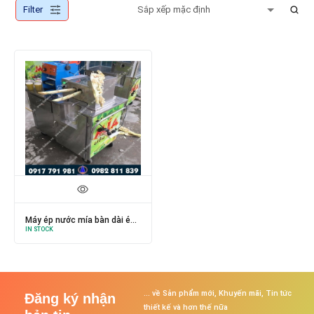
Filter
Máy ép nước mía bàn dài ép
IN STOCK
hai cây
... về Sản phẩm mới, Khuyến mãi, Tin tức
Đăng ký nhận
thiết kế và hơn thế nữa