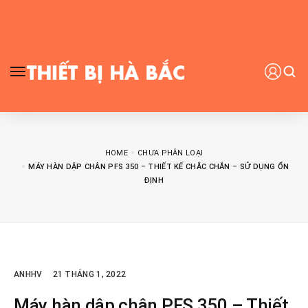
HOME
CHƯA PHÂN LOẠI
MÁY HÀN DẬP CHÂN PFS 350 – THIẾT KẾ CHẮC CHẮN – SỬ DỤNG ỔN
ĐỊNH
ANHHV
21 THÁNG 1, 2022
Máy hàn dập chân PFS 350 – Thiết