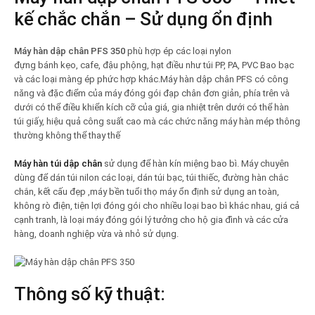
kế chắc chắn – Sử dụng ổn định
Máy hàn dập chân PFS 350
phù hợp ép các loại nylon
đựng bánh kẹo, cafe, đậu phộng, hạt điều như túi PP, PA, PVC Bao bạc
và các loại màng ép phức hợp khác.Máy hàn dập chân PFS có công
năng và đặc điểm của máy đóng gói đạp chân đơn giản, phía trên và
dưới có thể điều khiển kích cỡ của giá, gia nhiệt trên dưới có thể hàn
túi giấy, hiệu quả công suất cao mà các chức năng máy hàn mép thông
thường không thể thay thế
Máy hàn túi dập chân
sử dụng để hàn kín miệng bao bì. Máy chuyên
dùng để dán túi nilon các loại, dán túi bạc, túi thiếc, đường hàn chắc
chắn, kết cấu đẹp ,máy bền tuổi thọ máy ổn định sử dụng an toàn,
không rò điện, tiện lợi đóng gói cho nhiều loại bao bì khác nhau, giá cả
cạnh tranh, là loại máy đóng gói lý tưởng cho hộ gia đình và các cửa
hàng, doanh nghiệp vừa và nhỏ sử dụng.
Thông số kỹ thuật: