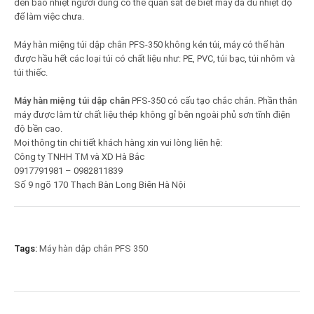
đèn báo nhiệt người dùng có thể quan sát để biết máy đã đủ nhiệt độ
để làm việc chưa.
Máy hàn miệng túi dập chân PFS-350 không kén túi, máy có thể hàn
được hầu hết các loại túi có chất liệu như: PE, PVC, túi bạc, túi nhôm và
túi thiếc.
Máy hàn miệng túi dập chân
PFS-350 có cấu tạo chắc chắn. Phần thân
máy được làm từ chất liệu thép không gỉ bên ngoài phủ sơn tĩnh điện
độ bền cao.
Mọi thông tin chi tiết khách hàng xin vui lòng liên hệ:
Công ty TNHH TM và XD Hà Bắc
0917791981 – 0982811839
Số 9 ngõ 170 Thạch Bàn Long Biên Hà Nội
Tags:
Máy hàn dập chân PFS 350