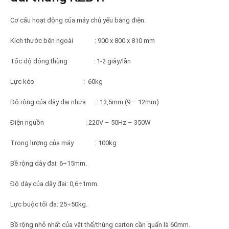
Cơ cấu hoạt động của máy chủ yếu bằng điện.
Kích th­ước bên ngoài : 900 x 800 x 810 mm
Tốc độ đóng thùng : 1-2 giây/lần
Lực kéo : 60kg
Độ rộng của dây đai nhựa : 13,5mm (9 – 12mm)
Điện nguồn : 220V – 50Hz – 350W
Trọng l­ượng của máy : 100kg
Bề rộng dây đai: 6÷15mm.
Độ dày của dây đai: 0,6÷1mm.
Lực buộc tối đa: 25÷50kg.
Bề rộng nhỏ nhất của vật thể/thùng carton cần quấn là 60mm.