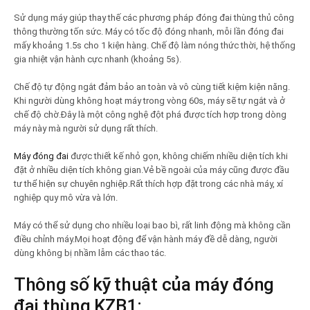
Sử dụng máy giúp thay thế các phương pháp đóng đai thùng thủ công
thông thường tốn sức. Máy có tốc độ đóng nhanh, mỗi lần đóng đai
mấy khoảng 1.5s cho 1 kiện hàng. Chế độ làm nóng thức thời, hệ thống
gia nhiệt vận hành cực nhanh (khoảng 5s).
Chế độ tự động ngắt đảm bảo an toàn và vô cùng tiết kiệm kiện năng.
Khi người dùng không hoạt máy trong vòng 60s, máy sẽ tự ngắt và ở
chế độ chờ.Đây là một công nghệ đột phá được tích hợp trong dòng
máy này mà người sử dụng rất thích.
Máy đóng đai
được thiết kế nhỏ gọn, không chiếm nhiều diện tích khi
đặt ở nhiều diện tích không gian.Vẻ bề ngoài của máy cũng được đầu
tư thể hiện sự chuyên nghiệp.Rất thích hợp đặt trong các nhà máy, xí
nghiệp quy mô vừa và lớn.
Máy có thể sử dụng cho nhiều loại bao bì, rất linh động mà không cần
điều chỉnh máy.Mọi hoạt động để vận hành máy đề dễ dàng, người
dùng không bị nhầm lẫm các thao tác.
Thông số kỹ thuật của máy đóng
đai thùng KZB1: