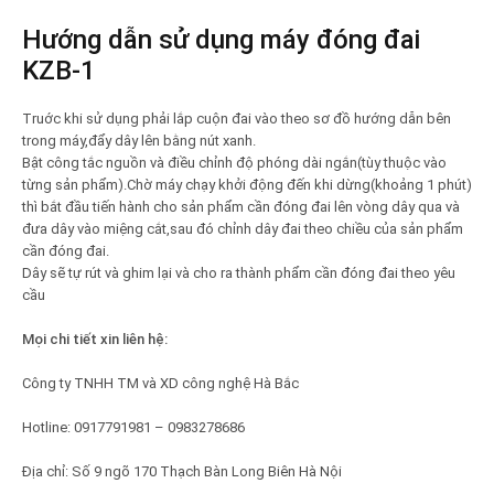
Hướng dẫn sử dụng máy đóng đai
KZB-1
Truớc khi sử dụng phải lắp cuộn đai vào theo sơ đồ hướng dẫn bên
trong máy,đẩy dây lên bằng nút xanh.
Bật công tắc nguồn và điều chỉnh độ phóng dài ngắn(tùy thuộc vào
từng sản phẩm).Chờ máy chạy khởi động đến khi dừng(khoảng 1 phút)
thì bắt đầu tiến hành cho sản phẩm cần đóng đai lên vòng dây qua và
đưa dây vào miệng cắt,sau đó chỉnh dây đai theo chiều của sản phẩm
cần đóng đai.
Dây sẽ tự rút và ghim lại và cho ra thành phẩm cần đóng đai theo yêu
cầu
Mọi chi tiết xin liên hệ:
Công ty TNHH TM và XD công nghệ Hà Bắc
Hotline: 0917791981 – 0983278686
Địa chỉ: Số 9 ngõ 170 Thạch Bàn Long Biên Hà Nội