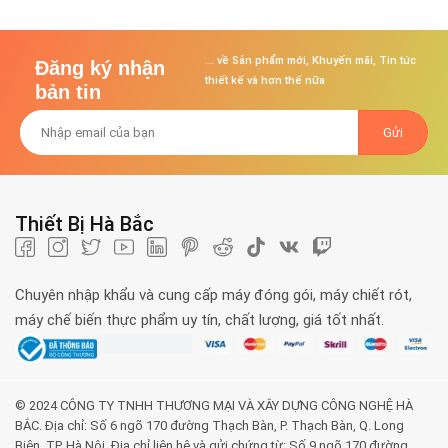
... về Sản phẩm mới, Khuyến mãi, Tin tức
Đăng ký nhận
thiết kế và hơn thế nữa
bản tin
Thiết Bị Hà Bắc
Chuyên nhập khẩu và cung cấp máy đóng gói, máy chiết rót,
máy chế biến thực phẩm uy tín, chất lượng, giá tốt nhất.
© 2024 CÔNG TY TNHH THƯƠNG MẠI VÀ XÂY DỰNG CÔNG NGHỆ HÀ
BẮC. Địa chỉ: Số 6 ngõ 170 đường Thạch Bàn, P. Thạch Bàn, Q. Long
Biên, TP. Hà Nội. Địa chỉ liên hệ và gửi chứng từ: Số 9 ngõ 170 đường