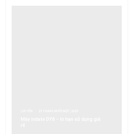
LƯU YẾN
29 THÁNG MƯỜI MỘT, 2025
Máy indate DY8 – In hạn sử dụng giá
rẻ