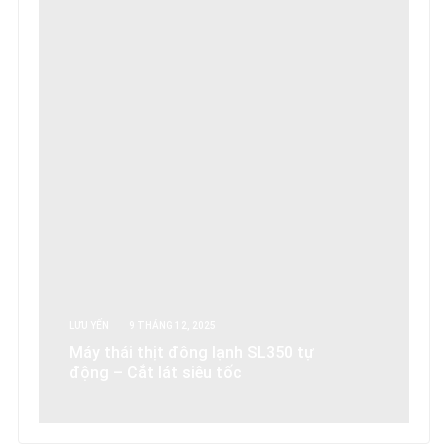
LƯU YẾN
9 THÁNG 12, 2025
Máy thái thịt đông lạnh SL350 tự
động – Cắt lát siêu tốc