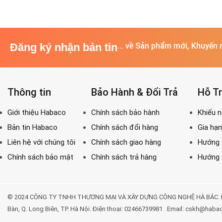
Đăng ký nhận bản tin
... về Sản phẩm mới, Khuyến 
Thông tin
Bảo Hành & Đổi Trả
Hỗ T
© 2024 CÔNG TY TNHH THƯƠNG MẠI VÀ XÂY DỰNG CÔNG NGHỆ HÀ BẮC. Địa chỉ: 
Bàn, Q. Long Biên, TP. Hà Nội. Điện thoại: 02466739981 . Email: cskh@haba