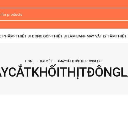
HOME
BÀI VIẾT
#MÁYCẮTKHỐITHỊTĐÔNGLẠNH
YCẮTKHỐITHỊTĐÔNG