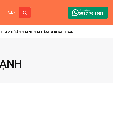
HỖ TRỢ 24/7
ALL
0917 79 1981
LẠNH