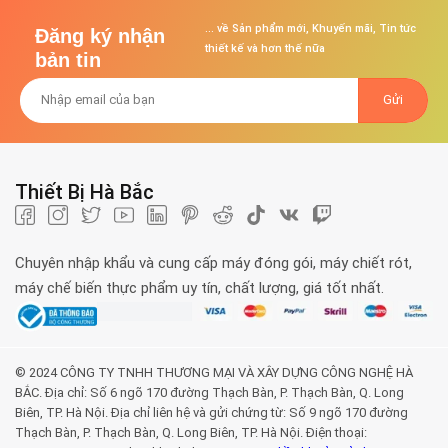
... về Sản phẩm mới, Khuyến mãi, Tin tức
Đăng ký nhận
thiết kế và hơn thế nữa
bản tin
Thiết Bị Hà Bắc
Chuyên nhập khẩu và cung cấp máy đóng gói, máy chiết rót,
máy chế biến thực phẩm uy tín, chất lượng, giá tốt nhất.
© 2024 CÔNG TY TNHH THƯƠNG MẠI VÀ XÂY DỰNG CÔNG NGHỆ HÀ
BẮC. Địa chỉ: Số 6 ngõ 170 đường Thạch Bàn, P. Thạch Bàn, Q. Long
Biên, TP. Hà Nội. Địa chỉ liên hệ và gửi chứng từ: Số 9 ngõ 170 đường
Thạch Bàn, P. Thạch Bàn, Q. Long Biên, TP. Hà Nội. Điện thoại: