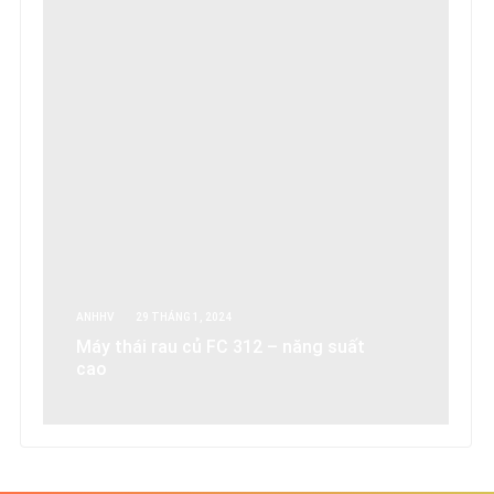
ANHHV
29 THÁNG 1, 2024
Máy thái rau củ FC 312 – năng suất
cao