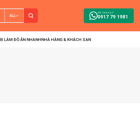
HỖ TRỢ 24/7
ALL
0917 79 1981