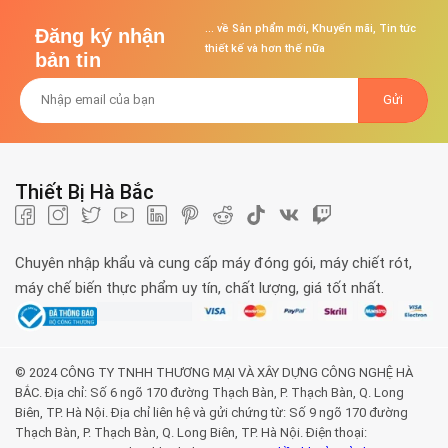
... về Sản phẩm mới, Khuyến mãi, Tin tức
Đăng ký nhận
thiết kế và hơn thế nữa
bản tin
Thiết Bị Hà Bắc
Chuyên nhập khẩu và cung cấp máy đóng gói, máy chiết rót,
máy chế biến thực phẩm uy tín, chất lượng, giá tốt nhất.
© 2024 CÔNG TY TNHH THƯƠNG MẠI VÀ XÂY DỰNG CÔNG NGHỆ HÀ
BẮC. Địa chỉ: Số 6 ngõ 170 đường Thạch Bàn, P. Thạch Bàn, Q. Long
Biên, TP. Hà Nội. Địa chỉ liên hệ và gửi chứng từ: Số 9 ngõ 170 đường
Thạch Bàn, P. Thạch Bàn, Q. Long Biên, TP. Hà Nội. Điện thoại: