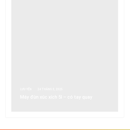
LƯU YẾN
24 THÁNG 3, 2025
Máy đùn xúc xích 5l – có tay quay