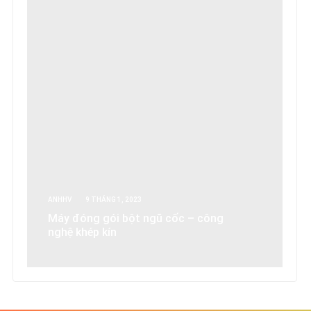
ANHHV
9 THÁNG 1, 2023
Máy đóng gói bột ngũ cốc – công
nghệ khép kín