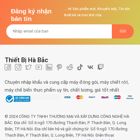
... về Sản phẩm mới, Khuyến mãi, Tin tức
Đăng ký nhận
thiết kế và hơn thế nữa
bản tin
Thiết Bị Hà Bắc
Chuyên nhập khẩu và cung cấp máy đóng gói, máy chiết rót,
máy chế biến thực phẩm uy tín, chất lượng, giá tốt nhất.
© 2024 CÔNG TY TNHH THƯƠNG MẠI VÀ XÂY DỰNG CÔNG NGHỆ HÀ
BẮC. Địa chỉ: Số 6 ngõ 170 đường Thạch Bàn, P. Thạch Bàn, Q. Long
Biên, TP. Hà Nội. Địa chỉ liên hệ và gửi chứng từ: Số 9 ngõ 170 đường
Thạch Bàn, P. Thạch Bàn, Q. Long Biên, TP. Hà Nội. Điện thoại: