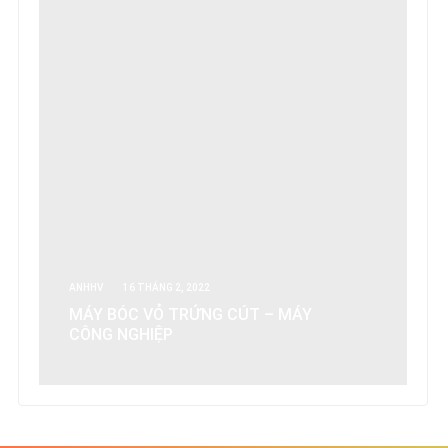
ANHHV
16 THÁNG 2, 2022
MÁY BÓC VỎ TRỨNG CÚT – MÁY
CÔNG NGHIỆP