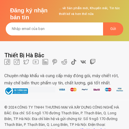
... về Sản phẩm mới, Khuyến mãi, Tin tức
Đăng ký nhận
thiết kế và hơn thế nữa
bản tin
Thiết Bị Hà Bắc
Chuyên nhập khẩu và cung cấp máy đóng gói, máy chiết rót,
máy chế biến thực phẩm uy tín, chất lượng, giá tốt nhất.
© 2024 CÔNG TY TNHH THƯƠNG MẠI VÀ XÂY DỰNG CÔNG NGHỆ HÀ
BẮC. Địa chỉ: Số 6 ngõ 170 đường Thạch Bàn, P. Thạch Bàn, Q. Long
Biên, TP. Hà Nội. Địa chỉ liên hệ và gửi chứng từ: Số 9 ngõ 170 đường
Thạch Bàn, P. Thạch Bàn, Q. Long Biên, TP. Hà Nội. Điện thoại: