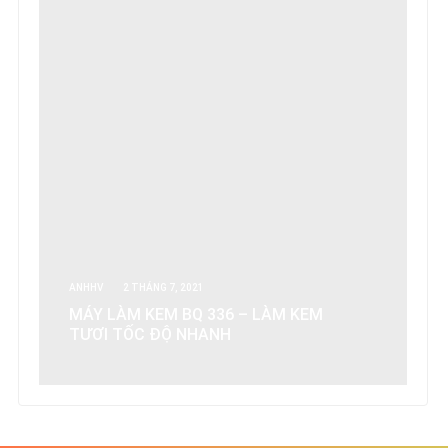
ANHHV
2 THÁNG 7, 2021
MÁY LÀM KEM BQ 336 – LÀM KEM
TƯƠI TỐC ĐỘ NHANH