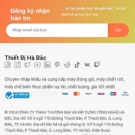
... về Sản phẩm mới, Khuyến mãi, Tin tức
Đăng ký nhận
thiết kế và hơn thế nữa
bản tin
Thiết Bị Hà Bắc
Chuyên nhập khẩu và cung cấp máy đóng gói, máy chiết rót,
máy chế biến thực phẩm uy tín, chất lượng, giá tốt nhất.
© 2024 CÔNG TY TNHH THƯƠNG MẠI VÀ XÂY DỰNG CÔNG NGHỆ HÀ
BẮC. Địa chỉ: Số 6 ngõ 170 đường Thạch Bàn, P. Thạch Bàn, Q. Long
Biên, TP. Hà Nội. Địa chỉ liên hệ và gửi chứng từ: Số 9 ngõ 170 đường
Thạch Bàn, P. Thạch Bàn, Q. Long Biên, TP. Hà Nội. Điện thoại: