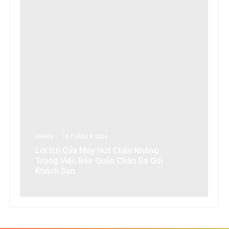
ANHHV
18 THÁNG 8, 2024
Lợi Ích Của Máy Hút Chân Không
Trong Việc Bảo Quản Chăn Ga Gối
Khách Sạn