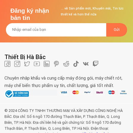
... về Sản phẩm mới, Khuyến mãi, Tin tức
Đăng ký nhận
thiết kế và hơn thế nữa
bản tin
Thiết Bị Hà Bắc
Chuyên nhập khẩu và cung cấp máy đóng gói, máy chiết rót,
máy chế biến thực phẩm uy tín, chất lượng, giá tốt nhất.
© 2024 CÔNG TY TNHH THƯƠNG MẠI VÀ XÂY DỰNG CÔNG NGHỆ HÀ
BẮC. Địa chỉ: Số 6 ngõ 170 đường Thạch Bàn, P. Thạch Bàn, Q. Long
Biên, TP. Hà Nội. Địa chỉ liên hệ và gửi chứng từ: Số 9 ngõ 170 đường
Thạch Bàn, P. Thạch Bàn, Q. Long Biên, TP. Hà Nội. Điện thoại: