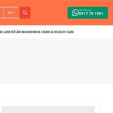
HỖ TRỢ 24/7
ALL
0917 79 1981