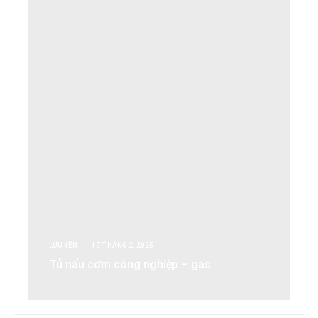
LƯU YẾN
17 THÁNG 2, 2025
Tủ nấu cơm công nghiệp – gas