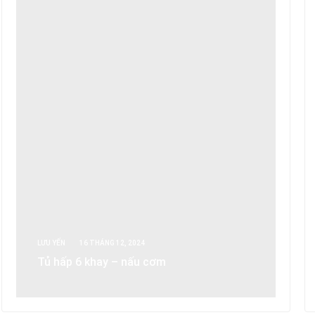
LƯU YẾN
16 THÁNG 12, 2024
Tủ hấp 6 khay – nấu cơm