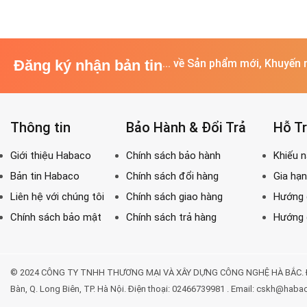
Đăng ký nhận bản tin
... về Sản phẩm mới, Khuyến 
Thông tin
Bảo Hành & Đổi Trả
Hỗ T
© 2024 CÔNG TY TNHH THƯƠNG MẠI VÀ XÂY DỰNG CÔNG NGHỆ HÀ BẮC. Địa chỉ: 
Bàn, Q. Long Biên, TP. Hà Nội. Điện thoại: 02466739981 . Email: cskh@haba