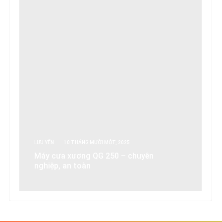
LƯU YẾN
10 THÁNG MƯỜI MỘT, 2025
Máy cưa xương QG 250 – chuyên
nghiệp, an toàn