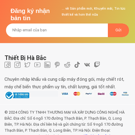
... về Sản phẩm mới, Khuyến mãi, Tin tức
Đăng ký nhận
thiết kế và hơn thế nữa
bản tin
Thiết Bị Hà Bắc
Chuyên nhập khẩu và cung cấp máy đóng gói, máy chiết rót,
máy chế biến thực phẩm uy tín, chất lượng, giá tốt nhất.
© 2024 CÔNG TY TNHH THƯƠNG MẠI VÀ XÂY DỰNG CÔNG NGHỆ HÀ
BẮC. Địa chỉ: Số 6 ngõ 170 đường Thạch Bàn, P. Thạch Bàn, Q. Long
Biên, TP. Hà Nội. Địa chỉ liên hệ và gửi chứng từ: Số 9 ngõ 170 đường
Thạch Bàn, P. Thạch Bàn, Q. Long Biên, TP. Hà Nội. Điện thoại: