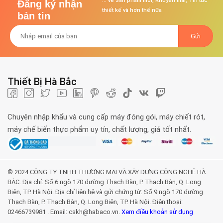
... về Sản phẩm mới, Khuyến mãi, Tin tức
Đăng ký nhận
thiết kế và hơn thế nữa
bản tin
Thiết Bị Hà Bắc
Chuyên nhập khẩu và cung cấp máy đóng gói, máy chiết rót,
máy chế biến thực phẩm uy tín, chất lượng, giá tốt nhất.
© 2024 CÔNG TY TNHH THƯƠNG MẠI VÀ XÂY DỰNG CÔNG NGHỆ HÀ
BẮC. Địa chỉ: Số 6 ngõ 170 đường Thạch Bàn, P. Thạch Bàn, Q. Long
Biên, TP. Hà Nội. Địa chỉ liên hệ và gửi chứng từ: Số 9 ngõ 170 đường
Thạch Bàn, P. Thạch Bàn, Q. Long Biên, TP. Hà Nội. Điện thoại:
02466739981 . Email: cskh@habaco.vn.
Xem điều khoản sử dụng