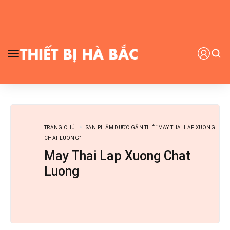
TRANG CHỦ
SẢN PHẨM ĐƯỢC GẮN THẺ “MAY THAI LAP XUONG
CHAT LUONG”
May Thai Lap Xuong Chat
Luong