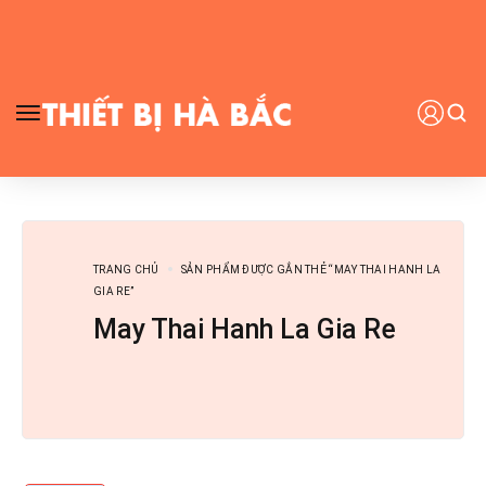
TRANG CHỦ
SẢN PHẨM ĐƯỢC GẮN THẺ “MAY THAI HANH LA
GIA RE”
May Thai Hanh La Gia Re