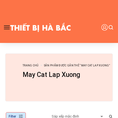
TRANG CHỦ
SẢN PHẨM ĐƯỢC GẮN THẺ “MAY CAT LAP XUONG”
May Cat Lap Xuong
Filter