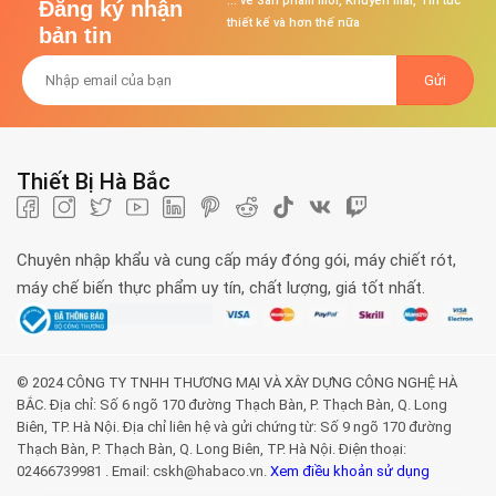
... về Sản phẩm mới, Khuyến mãi, Tin tức
Đăng ký nhận
thiết kế và hơn thế nữa
bản tin
Thiết Bị Hà Bắc
Chuyên nhập khẩu và cung cấp máy đóng gói, máy chiết rót,
máy chế biến thực phẩm uy tín, chất lượng, giá tốt nhất.
© 2024 CÔNG TY TNHH THƯƠNG MẠI VÀ XÂY DỰNG CÔNG NGHỆ HÀ
BẮC. Địa chỉ: Số 6 ngõ 170 đường Thạch Bàn, P. Thạch Bàn, Q. Long
Biên, TP. Hà Nội. Địa chỉ liên hệ và gửi chứng từ: Số 9 ngõ 170 đường
Thạch Bàn, P. Thạch Bàn, Q. Long Biên, TP. Hà Nội. Điện thoại:
02466739981 . Email: cskh@habaco.vn.
Xem điều khoản sử dụng