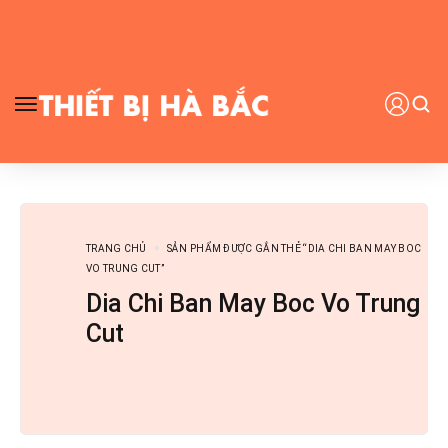
TRANG CHỦ
SẢN PHẨM ĐƯỢC GẮN THẺ “DIA CHI BAN MAY BOC
VO TRUNG CUT”
Dia Chi Ban May Boc Vo Trung
Cut