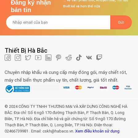
... về Sản phẩm mới, Khuyến mãi, Tin tức
Đăng ký nhận
thiết kế và hơn thế nữa
bản tin
Thiết Bị Hà Bắc
Chuyên nhập khẩu và cung cấp máy đóng gói, máy chiết rót,
máy chế biến thực phẩm uy tín, chất lượng, giá tốt nhất.
© 2024 CÔNG TY TNHH THƯƠNG MẠI VÀ XÂY DỰNG CÔNG NGHỆ HÀ
BẮC. Địa chỉ: Số 6 ngõ 170 đường Thạch Bàn, P. Thạch Bàn, Q. Long
Biên, TP. Hà Nội. Địa chỉ liên hệ và gửi chứng từ: Số 9 ngõ 170 đường
Thạch Bàn, P. Thạch Bàn, Q. Long Biên, TP. Hà Nội. Điện thoại:
02466739981 . Email: cskh@habaco.vn.
Xem điều khoản sử dụng