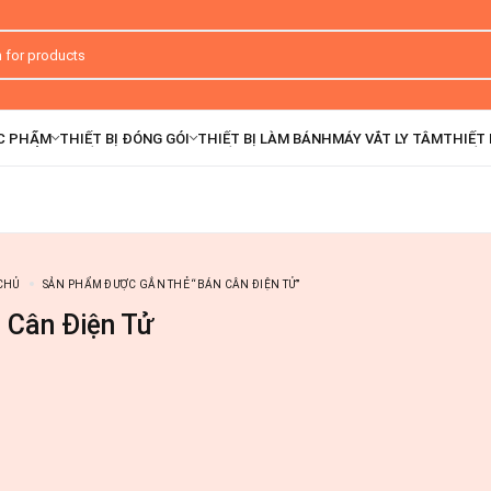
CHỦ
SẢN PHẨM ĐƯỢC GẮN THẺ “BÁN CÂN ĐIỆN TỬ”
 Cân Điện Tử