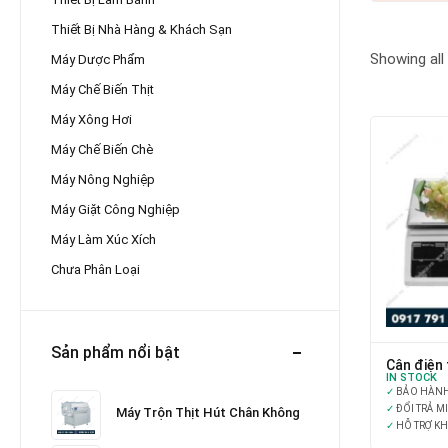
Thiết Bị Nhà Hàng & Khách Sạn
Showing all
Máy Dược Phẩm
Máy Chế Biến Thịt
Máy Xông Hơi
Máy Chế Biến Chè
Máy Nông Nghiệp
Máy Giặt Công Nghiệp
Máy Làm Xúc Xích
Chưa Phân Loại
Sản phẩm nổi bật
Cân điện 
IN STOCK
✓
BẢO HÀNH 
✓
ĐỔI TRẢ M
Máy Trộn Thịt Hút Chân Không
✓
HỖ TRỢ K