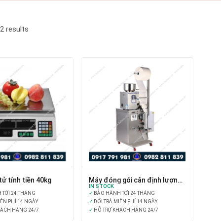
2
results
tử tính tiền 40kg
Máy đóng gói cân định lượng
dạng hạt
IN STOCK
TỚI 24 THÁNG
✓
BẢO HÀNH TỚI 24 THÁNG
IỄN PHÍ 14 NGÀY
✓
ĐỔI TRẢ MIỄN PHÍ 14 NGÀY
HÁCH HÀNG 24/7
✓
HỖ TRỢ KHÁCH HÀNG 24/7