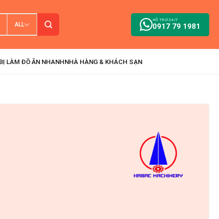
HỖ TRỢ 24/7
ALL
0917 79 1981